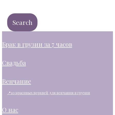
брак в грузии за 7 часов
свадьба
венчание
📍10 красивых церквей для венчания в грузии
о нас