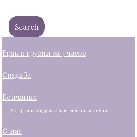
брак в грузии за 7 часов
свадьба
венчание
📍10 красивых церквей для венчания в грузии
о нас