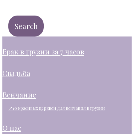
брак в грузии за 7 часов
свадьба
венчание
📍10 красивых церквей для венчания в грузии
о нас