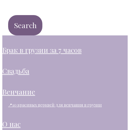
брак в грузии за 7 часов
свадьба
венчание
📍10 красивых церквей для венчания в грузии
о нас