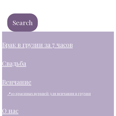
брак в грузии за 7 часов
свадьба
венчание
📍10 красивых церквей для венчания в грузии
о нас