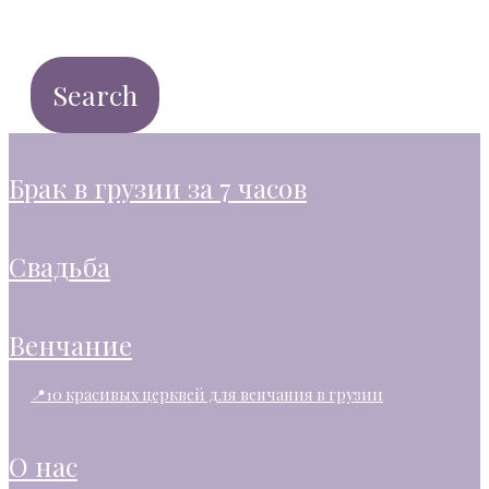
брак в грузии за 7 часов
свадьба
венчание
📍10 красивых церквей для венчания в грузии
о нас