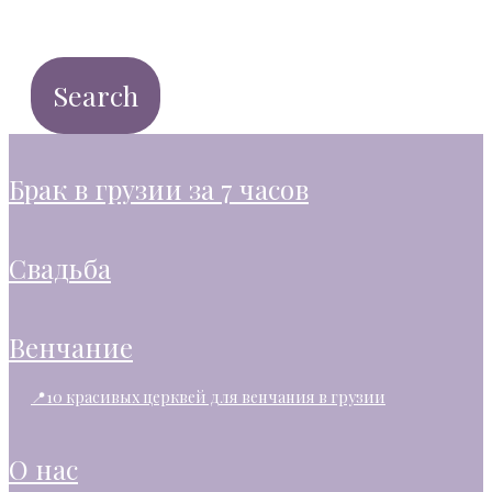
брак в грузии за 7 часов
свадьба
венчание
📍10 красивых церквей для венчания в грузии
о нас