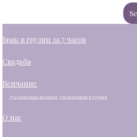
брак в грузии за 7 часов
свадьба
венчание
📍10 красивых церквей для венчания в грузии
о нас