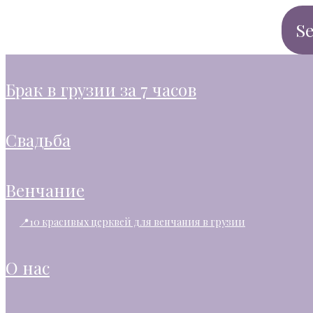
брак в грузии за 7 часов
свадьба
венчание
📍10 красивых церквей для венчания в грузии
о нас