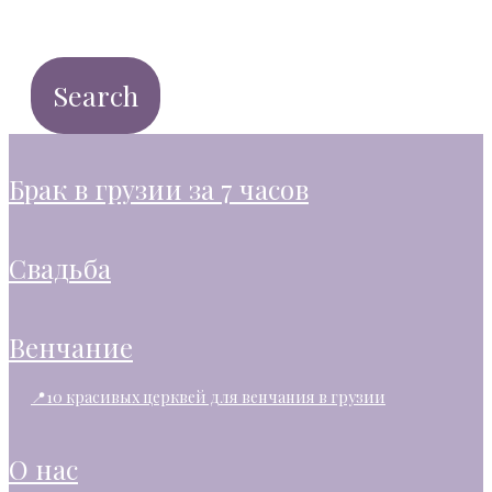
брак в грузии за 7 часов
свадьба
венчание
📍10 красивых церквей для венчания в грузии
о нас