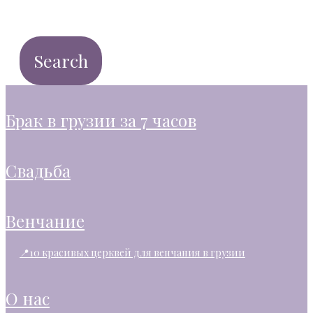
брак в грузии за 7 часов
свадьба
венчание
📍10 красивых церквей для венчания в грузии
о нас