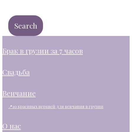
брак в грузии за 7 часов
свадьба
венчание
📍10 красивых церквей для венчания в грузии
о нас