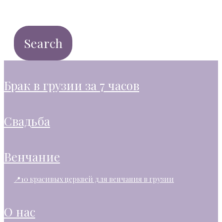
брак в грузии за 7 часов
свадьба
венчание
📍10 красивых церквей для венчания в грузии
о нас