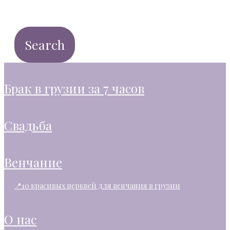
брак в грузии за 7 часов
свадьба
венчание
📍10 красивых церквей для венчания в грузии
о нас