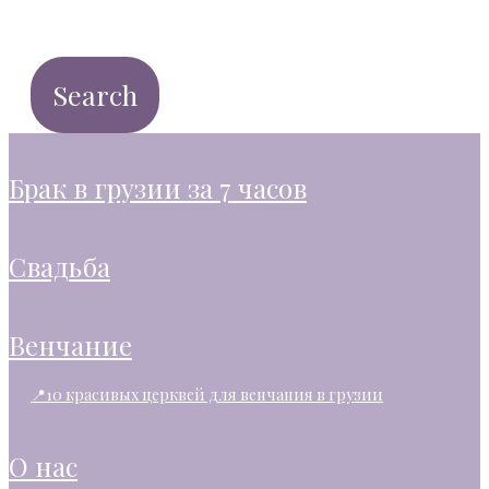
брак в грузии за 7 часов
свадьба
венчание
📍10 красивых церквей для венчания в грузии
о нас