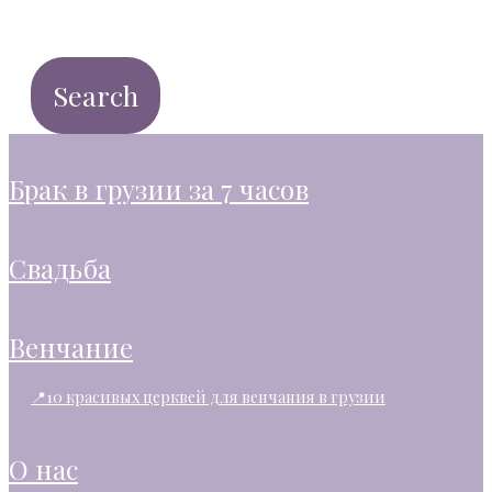
брак в грузии за 7 часов
свадьба
венчание
📍10 красивых церквей для венчания в грузии
о нас