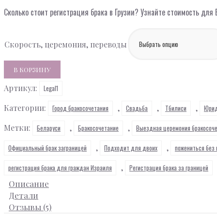
Сколько стоит регистрация брака в Грузии? Узнайте стоимость для В
Скорость, церемония, переводы
Количество
В КОРЗИНУ
товара
Артикул:
Брак
Legal1
в
Категории:
,
,
,
Город бракосочетания
Свадьба
Тбилиси
Юрид
Тбилиси
для
Метки:
,
,
Беларуси
Бракосочетание
Выездная церемония бракосоч
иностранцев
,
,
Официальный брак заграницей
Подходит для двоих
пожениться без 
,
регистрация брака для граждан Израиля
Регистрация брака за границей
Описание
Детали
Отзывы (5)