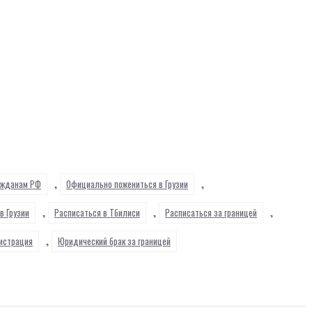
,
,
ражданам РФ
Официально пожениться в Грузии
,
,
,
в Грузии
Расписаться в Тбилиси
Расписаться за границей
,
истрация
Юридический брак за границей