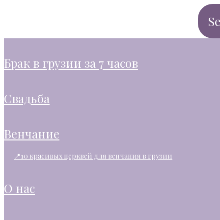
брак в грузии за 7 часов
свадьба
венчание
📍10 красивых церквей для венчания в грузии
о нас