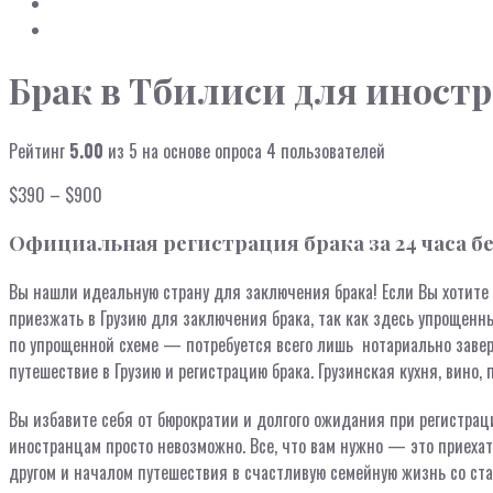
Брак в Тбилиси для иност
Рейтинг
5.00
из 5 на основе опроса
4
пользователей
Диапазон
$
390
–
$
900
цен:
Официальная регистрация брака за 24 часа б
$390
–
Вы нашли идеальную страну для заключения брака! Если Вы хотите
$900
приезжать в Грузию для заключения брака, так как здесь упрощенны
по упрощенной схеме — потребуется всего лишь нотариально завер
путешествие в Грузию и регистрацию брака. Грузинская кухня, вино,
Вы избавите себя от бюрократии и долгого ожидания при регистраци
иностранцам просто невозможно. Все, что вам нужно — это приехат
другом и началом путешествия в счастливую семейную жизнь со ст