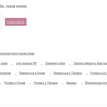
ас, нажав кнопку.
ОЧИСТИТЬ
ическая регистрация брака
,
,
,
етания
для граждан РФ
Заключить брак
Зарегистрировать брак г
,
,
,
прописки
Пожениться в Грузии
Пожениться в Тбилиси
Расписаться 
,
,
,
,
Роспись в Грузии
Роспись в Тбилиси
Украины
Юридическая рег