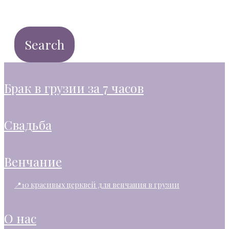
брак в грузии за 7 часов
свадьба
венчание
📍10 красивых церквей для венчания в грузии
о нас