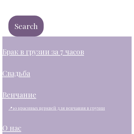
брак в грузии за 7 часов
свадьба
венчание
📍10 красивых церквей для венчания в грузии
о нас