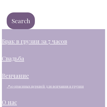
брак в грузии за 7 часов
свадьба
венчание
📍10 красивых церквей для венчания в грузии
о нас