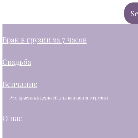
брак в грузии за 7 часов
свадьба
венчание
📍10 красивых церквей для венчания в грузии
о нас