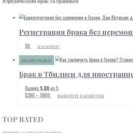
Юридический брак за границей
Регистрация брака без церемо
$
0
В КОРЗИНУ
РАСПРОДАЖА!
Брак в Тбилиси для иностранц
Оценка
5.00
из 5
Диапазон
Этот
$
390
–
$
900
ВЫБЕРИТЕ ПАРАМЕТРЫ
цен:
товар
$390
–
имеет
$900
несколько
TOP RATED
вариаций.
Опции
WEDDING AGENCY IN GEORGIA